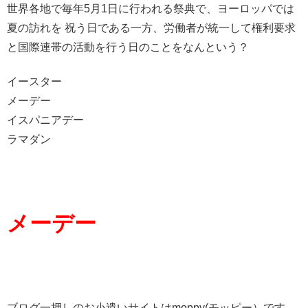
世界各地で毎年5月1日に行われる祭典で、ヨーロッパでは
夏の訪れを 祝う日である一方、労働者が統一して権利要求
と国際連帯の活動を行う日のことをなんという？
イースター
メーデー
イスパニアデー
ラマダン
メーデー
ブログ一押しのお小遣いサイトはmoppy(モッピー）です。