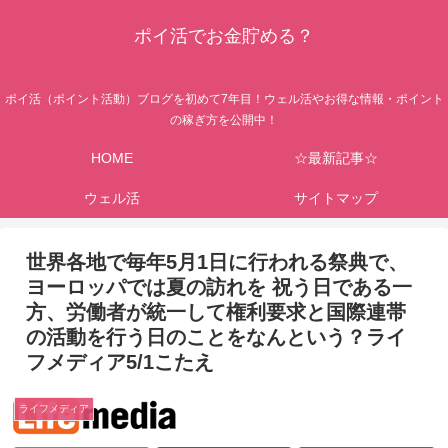
ポイ活でお金貯める？
ポイ活（ポイント活動）ブログを初めて7年目！ウェル活やお得な情報・ポイント
の稼ぎ方を公開中！
HOME
☆最新記事☆
ウェル活
サイトマップ
世界各地で毎年5月1日に行われる祭典で、
ヨーロッパでは夏の訪れを 祝う日である一
方、労働者が統一して権利要求と国際連帯
の活動を行う日のことをなんという？ライ
フメディア5/1こたえ
ライフメディア