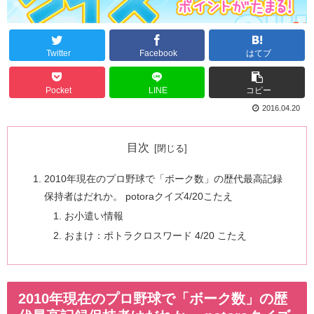
Twitter
Facebook
はてブ
Pocket
LINE
コピー
2016.04.20
目次
2010年現在のプロ野球で「ボーク数」の歴代最高記録
保持者はだれか。 potoraクイズ4/20こたえ
お小遣い情報
おまけ：ポトラクロスワード 4/20 こたえ
2010年現在のプロ野球で「ボーク数」の歴