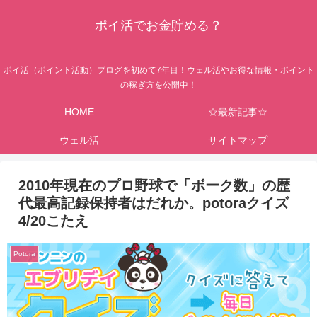
ポイ活でお金貯める？
ポイ活（ポイント活動）ブログを初めて7年目！ウェル活やお得な情報・ポイント
の稼ぎ方を公開中！
HOME
☆最新記事☆
ウェル活
サイトマップ
2010年現在のプロ野球で「ボーク数」の歴
代最高記録保持者はだれか。potoraクイズ
4/20こたえ
Potora