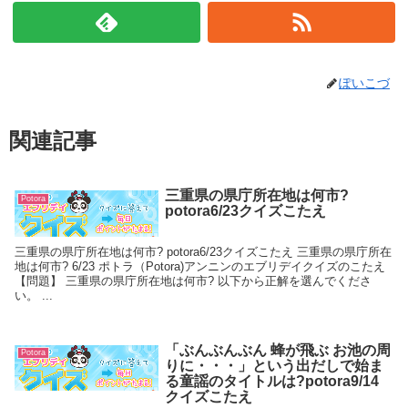
ぽいこづ
関連記事
三重県の県庁所在地は何市?
Potora
potora6/23クイズこたえ
三重県の県庁所在地は何市? potora6/23クイズこたえ 三重県の県庁所在
地は何市? 6/23 ポトラ（Potora)アンニンのエブリデイクイズのこたえ
【問題】 三重県の県庁所在地は何市? 以下から正解を選んでくださ
い。 ...
「ぶんぶんぶん 蜂が飛ぶ お池の周
Potora
りに・・・」という出だしで始ま
る童謡のタイトルは?potora9/14
クイズこたえ