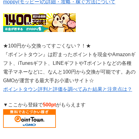
moppy(モッピー)の詳細・攻略・稼ぐ方法について
★100円から交換ってすごくない？！★
『ポイントタウン』は貯まったポイントを現金やAmazonギ
フト、iTunesギフト、LINEギフトやTポイントなどの各種
電子マネーなどに、なんと100円から交換が可能です。あの
GMOが運営する最大手お小遣いサイト☆
ポイントタウン評判と評価を調べてみた結果と注意点は？
▼ここから登録で
500pt
がもらえます