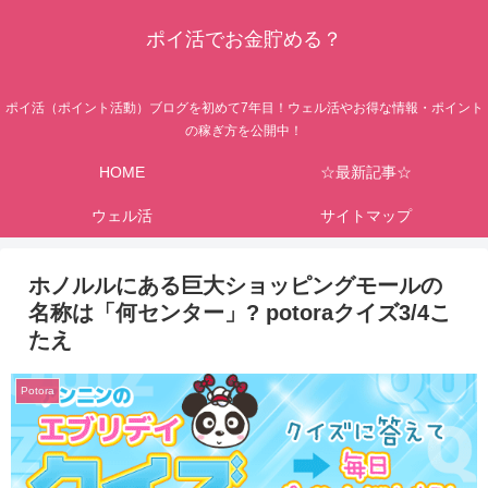
ポイ活でお金貯める？
ポイ活（ポイント活動）ブログを初めて7年目！ウェル活やお得な情報・ポイント
の稼ぎ方を公開中！
HOME
☆最新記事☆
ウェル活
サイトマップ
ホノルルにある巨大ショッピングモールの
名称は「何センター」? potoraクイズ3/4こ
たえ
Potora