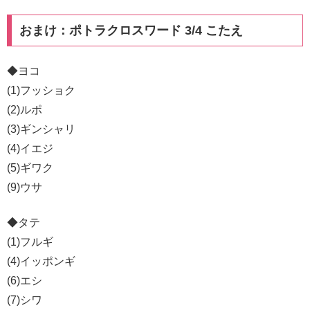
おまけ：ポトラクロスワード 3/4 こたえ
◆ヨコ
(1)フッショク
(2)ルポ
(3)ギンシャリ
(4)イエジ
(5)ギワク
(9)ウサ
◆タテ
(1)フルギ
(4)イッポンギ
(6)エシ
(7)シワ