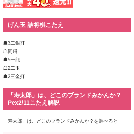
げん玉 詰将棋こたえ
☗3二銀打
☖同飛
☗5一龍
☖2二玉
☗2三金打
「寿太郎」は、どこのブランドみかんか？
Pex2/11こたえ解説
「寿太郎」は、どこのブランドみかんか？を調べると