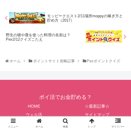
モッピークエスト2/11場所moppyの稼ぎ方と
貯め方（2017）
野生の猪や鹿を使った料理の名前は？
Pex2/12クイズこたえ
ホーム
ポイントサイト攻略記事
Pexポイントクイズ
ポイ活でお金貯める？
HOME
☆最新記事☆
ウェル活
サイトマップ
© 2014 ポイ活でお金貯める？.
メニュー
ホーム
検索
トップ
サイドバー