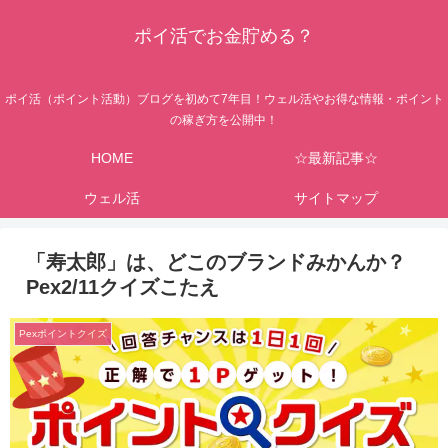
ポイ活でお金貯める？
ポイ活（ポイント活動）ブログを初めて7年目！ウェル活やお得な情報・ポイント
の稼ぎ方を公開中！
HOME
☆最新記事☆
ウェル活
サイトマップ
「寿太郎」は、どこのブランドみかんか？
Pex2/11クイズこたえ
Pexポイントクイズ