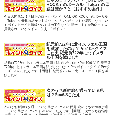
日本のロックバンド「ONE OK
Pexポイントクイズ
ROCK」のボーカル「Taka」の母
親は誰か？と【おすすめ案件】
今日の問題は【「日本のロックバンド「ONE OK ROCK」のボーカル
「Taka」の母親は誰か？】また、クリックポイントや話題になってい
るポイントサイト情報やおすすめ案件なども載せてます☆PeXクイズに
掲載されているクイズに答えて1ポイント...
紀元前722年に北イスラエル王国
Pexポイントクイズ
を滅ぼしたのは？Pex10/6クイズ
こたえ 紀元前722年に北イスラエ
ル王国を滅ぼした
紀元前722年に北イスラエル王国を滅ぼしたのは？Pex10/6 問題 紀元前
722年に北イスラエル王国を滅ぼしたのは？ Pexポイントクイズ Pexク
イズ10/6のこたえです 【問題】 紀元前722年に北イスラエル王国を滅
ぼしたの...
次のうち新幹線が通っている県
Pexポイントクイズ
は？Pex6/3こたえ
次のうち新幹線が通っている県は？ Pex6/3 問題 次のうち新幹線が通
っている県は？ Pexクイズ6/3のこたえです 【問題】 次のうち新幹線