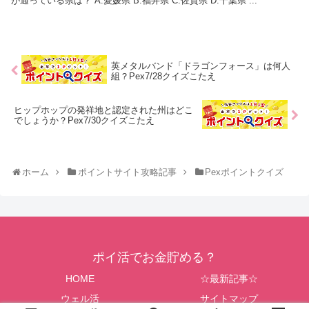
が通っている県は？ A.愛媛県 B.福井県 C.佐賀県 D.千葉県 ...
英メタルバンド「ドラゴンフォース」は何人
組？Pex7/28クイズこたえ
ヒップホップの発祥地と認定された州はどこ
でしょうか？Pex7/30クイズこたえ
ホーム
ポイントサイト攻略記事
Pexポイントクイズ
ポイ活でお金貯める？
HOME
☆最新記事☆
ウェル活
サイトマップ