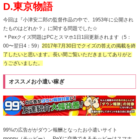
D.東京物語
今回は『小津安二郎の監督作品の中で、1953年に公開され
たものはどれか？』に関する問題でした☆
＊Pexクイズ問題はPCとスマホ1日1回更新されます（5：
00〜翌日4：59）
2017年7月30日でクイズの答えの掲載を終
了したいと思います。長い間ご覧いただきましてありがと
うございました。
オススメお小遣い稼ぎ
99%の広告ががダウン報酬となったお小遣いサイト
moppy（モッピー）。PeXに交換できるモッピーはスマホ