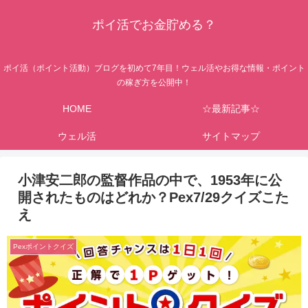
ポイ活でお金貯める？
ポイ活（ポイント活動）ブログを初めて7年目！ウェル活やお得な情報・ポイント
の稼ぎ方を公開中！
HOME
☆最新記事☆
ウェル活
サイトマップ
小津安二郎の監督作品の中で、1953年に公
開されたものはどれか？Pex7/29クイズこた
え
Pexポイントクイズ