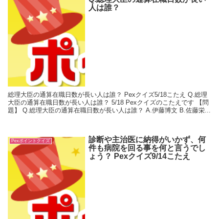
人は誰？
総理大臣の通算在職日数が長い人は誰？ Pexクイズ5/18こたえ Q.総理
大臣の通算在職日数が長い人は誰？ 5/18 Pexクイズのこたえです 【問
題】 Q.総理大臣の通算在職日数が長い人は誰？ A.伊藤博文 B.佐藤栄...
診断や主治医に納得がいかず、何
Pexポイントクイズ
件も病院を回る事を何と言うでし
ょう？ Pexクイズ9/14こたえ