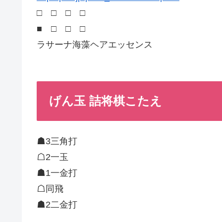
□ □ □ □
■ □ □ □
ラサーナ海藻ヘアエッセンス
げん玉 詰将棋こたえ
☗3三角打
☖2一玉
☗1一金打
☖同飛
☗2二金打