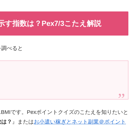
す指数は？Pex7/3こたえ解説
を調べると
BMIです。Pexポイントクイズのこたえを知りたいと
数は？
』または
お小遣い稼ぎとネット副業＠ポイント
。