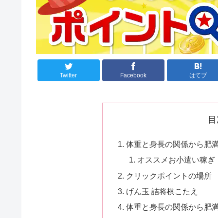
Twitter
Facebook
はてブ
目
体重と身長の関係から肥満度
オススメお小遣い稼ぎ
クリックポイントの場所
げん玉 詰将棋こたえ
体重と身長の関係から肥満度