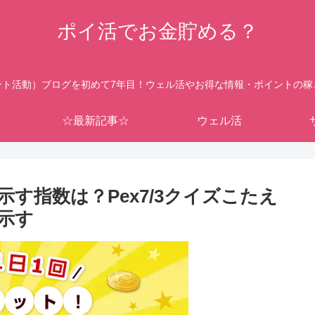
ポイ活でお金貯める？
ント活動）ブログを初めて7年目！ウェル活やお得な情報・ポイントの稼
☆最新記事☆
ウェル活
す指数は？Pex7/3クイズこたえ
示す