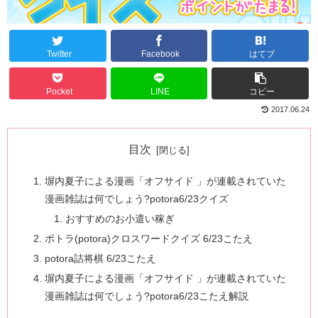
Twitter
Facebook
はてブ
Pocket
LINE
コピー
2017.06.24
目次
塀内夏子による漫画「オフサイド 」が連載されていた
漫画雑誌は何でしょう?potora6/23クイズ
おすすめのお小遣い稼ぎ
ポトラ(potora)クロスワードクイズ 6/23こたえ
potora詰将棋 6/23こたえ
塀内夏子による漫画「オフサイド 」が連載されていた
漫画雑誌は何でしょう?potora6/23こたえ解説