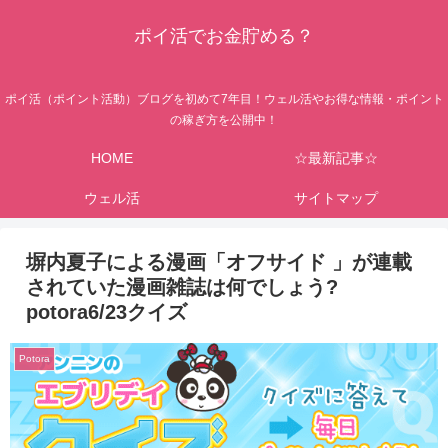
ポイ活でお金貯める？
ポイ活（ポイント活動）ブログを初めて7年目！ウェル活やお得な情報・ポイント
の稼ぎ方を公開中！
HOME
☆最新記事☆
ウェル活
サイトマップ
塀内夏子による漫画「オフサイド 」が連載
されていた漫画雑誌は何でしょう?
potora6/23クイズ
Potora