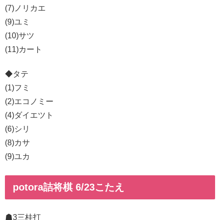
(7)ノリカエ
(9)ユミ
(10)サツ
(11)カート
◆タテ
(1)フミ
(2)エコノミー
(4)ダイエツト
(6)シリ
(8)カサ
(9)ユカ
potora詰将棋 6/23こたえ
☗3三桂打