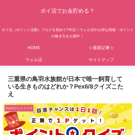
ポイ活でお金貯める？
ポイ活（ポイント活動）ブログを初めて7年目！ウェル活やお得な情報・ポイント
の稼ぎ方を公開中！
HOME
☆最新記事☆
ウェル活
サイトマップ
三重県の鳥羽水族館が日本で唯一飼育して
いる生きものはどれか？Pex6/8クイズこた
え
Pexポイントクイズ