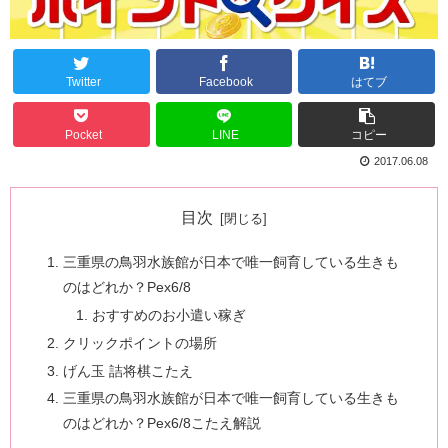
Twitter
Facebook
はてブ
Pocket
LINE
コピー
2017.06.08
目次
三重県の鳥羽水族館が日本で唯一飼育している生きも
のはどれか？Pex6/8
おすすめのお小遣い稼ぎ
クリックポイントの場所
げん玉 詰将棋こたえ
三重県の鳥羽水族館が日本で唯一飼育している生きも
のはどれか？Pex6/8こたえ解説