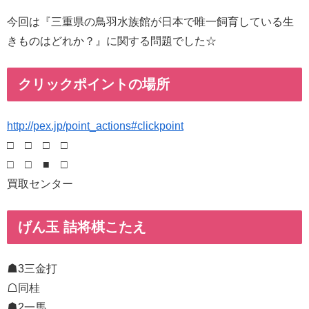
今回は『三重県の鳥羽水族館が日本で唯一飼育している生
きものはどれか？』に関する問題でした☆
クリックポイントの場所
http://pex.jp/point_actions#clickpoint
□ □ □ □
□ □ ■ □
買取センター
げん玉 詰将棋こたえ
☗3三金打
☖同桂
☗2一馬