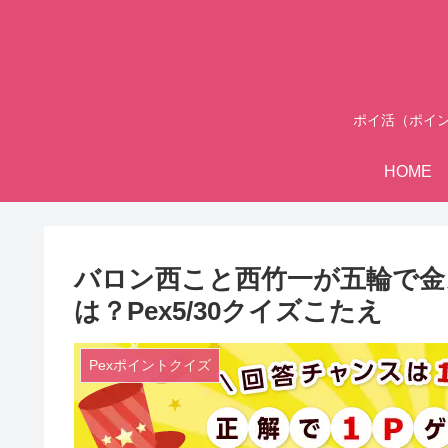
ポイ活（ポイ
HOME
バロン西こと西竹一が五輪で金
は？Pex5/30クイズこたえ
Pexポイントクイズ