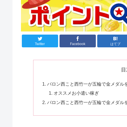
Twitter
Facebook
はてブ
目
バロン西こと西竹一が五輪で金メダルを取
オススメお小遣い稼ぎ
バロン西こと西竹一が五輪で金メダルを取