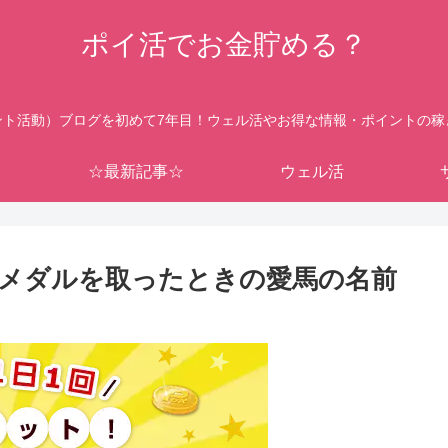
ポイ活でお金貯める？
ント活動）ブログを初めて7年目！ウェル活やお得な情報・ポイントの稼
☆最新記事☆
ウェル活
メダルを取ったときの愛馬の名前