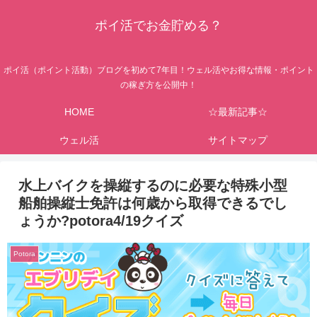
ポイ活でお金貯める？
ポイ活（ポイント活動）ブログを初めて7年目！ウェル活やお得な情報・ポイント
の稼ぎ方を公開中！
HOME
☆最新記事☆
ウェル活
サイトマップ
水上バイクを操縦するのに必要な特殊小型
船舶操縦士免許は何歳から取得できるでし
ょうか?potora4/19クイズ
Potora