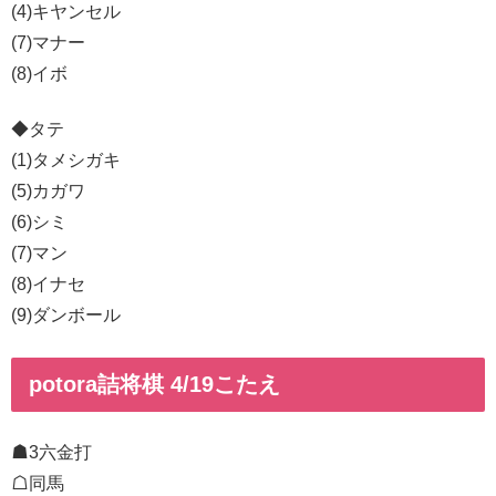
(4)キヤンセル
(7)マナー
(8)イボ
◆タテ
(1)タメシガキ
(5)カガワ
(6)シミ
(7)マン
(8)イナセ
(9)ダンボール
potora詰将棋 4/19こたえ
☗3六金打
☖同馬