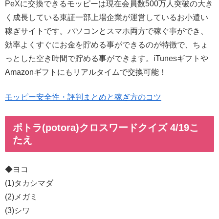
PeXに交換できるモッピーは現在会員数500万人突破の大き
く成長している東証一部上場企業が運営しているお小遣い
稼ぎサイトです。パソコンとスマホ両方で稼ぐ事ができ、
効率よくすぐにお金を貯める事ができるのが特徴で、ちょ
っとした空き時間で貯める事ができます。iTunesギフトや
Amazonギフトにもリアルタイムで交換可能！
モッピー安全性・評判まとめと稼ぎ方のコツ
ポトラ(potora)クロスワードクイズ 4/19こ
たえ
◆ヨコ
(1)タカシマダ
(2)メガミ
(3)シワ