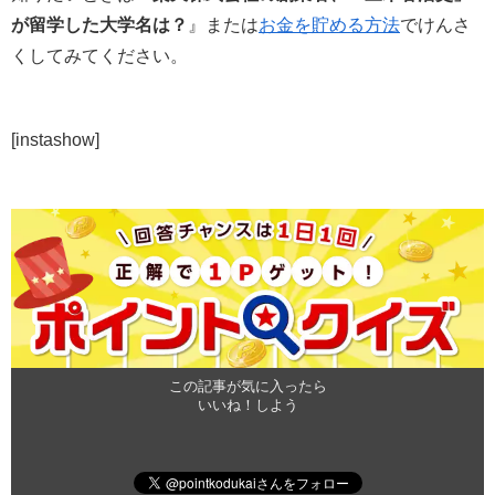
が留学した大学名は？
』または
お金を貯める方法
でけんさ
くしてみてください。
[instashow]
この記事が気に入ったら
いいね！しよう