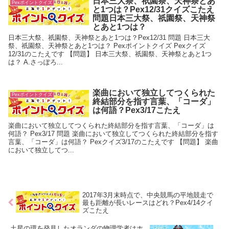
日本三大祭、祇園祭、天神祭とあ
Pexポイントクイズ
と1つは？Pex12/31クイズこたえ
問題日本三大祭、祇園祭、天神祭
とあと1つは？
日本三大祭、祇園祭、天神祭とあと1つは？Pex12/31 問題 日本三大
祭、祇園祭、天神祭とあと1つは？ Pexポイントクイズ Pexクイズ
12/31のこたえです 【問題】 日本三大祭、祇園祭、天神祭とあと1つ
は？ A.さっぽろ...
楽曲において独立してつくられた
Pexポイントクイズ
終結部分を指す言葉、「コーダ」
は何語？Pex3/17こたえ
楽曲において独立してつくられた終結部分を指す言葉、「コーダ」は
何語？ Pex3/17 問題 楽曲において独立してつくられた終結部分を指す
言葉、「コーダ」は何語？ Pexクイズ3/17のこたえです 【問題】 楽曲
において独立してつ...
2017年3月末時点で、中央競馬の平地競走で
最も距離が長いレースはどれ？Pex4/14クイ
ズこたえ
土星の環を発見したオランダの物理学者はホ