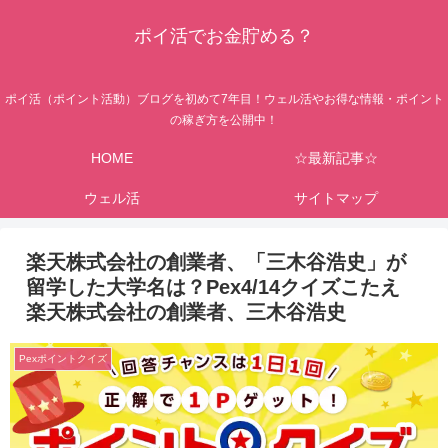
ポイ活でお金貯める？
ポイ活（ポイント活動）ブログを初めて7年目！ウェル活やお得な情報・ポイント
の稼ぎ方を公開中！
HOME
☆最新記事☆
ウェル活
サイトマップ
楽天株式会社の創業者、「三木谷浩史」が
留学した大学名は？Pex4/14クイズこたえ
楽天株式会社の創業者、三木谷浩史
Pexポイントクイズ