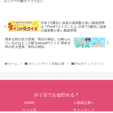
ルジャーの敵キャラでない...
日本で2番目に温泉の源泉数が多い都道府県
は？Pex4/7クイズこたえ 日本で2番目に温泉
の源泉数が多い都道府県
岡本太郎の巨大壁画「明日の神話」が飾られ
ているのはどこの駅?potora4/7クイズ 岡本太
郎の巨大壁画「明日の神話」
ホーム
ポイントサイト攻略記事
Pexポイントクイズ
ポイ活でお金貯める？
HOME
☆最新記事☆
ウェル活
サイトマップ