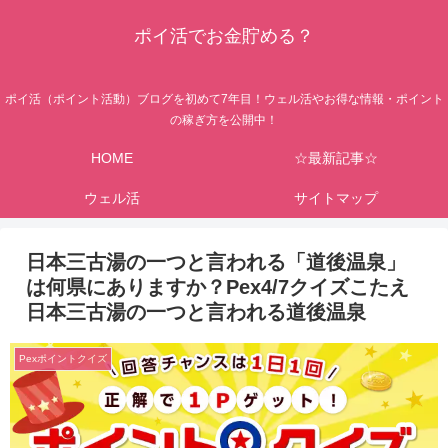
ポイ活でお金貯める？
ポイ活（ポイント活動）ブログを初めて7年目！ウェル活やお得な情報・ポイント
の稼ぎ方を公開中！
HOME
☆最新記事☆
ウェル活
サイトマップ
日本三古湯の一つと言われる「道後温泉」
は何県にありますか？Pex4/7クイズこたえ
日本三古湯の一つと言われる道後温泉
Pexポイントクイズ