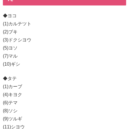
◆ヨコ
(1)カルテツト
(2)ブキ
(3)ドクシヨウ
(5)ヨソ
(7)マル
(10)ギシ
◆タテ
(1)カーブ
(4)キヨク
(6)テマ
(8)ソシ
(9)ツルギ
(11)シヨウ