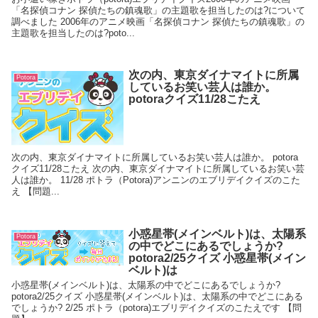
「名探偵コナン 探偵たちの鎮魂歌」の主題歌を担当したのは?について
調べました 2006年のアニメ映画「名探偵コナン 探偵たちの鎮魂歌」の
主題歌を担当したのは?poto...
次の内、東京ダイナマイトに所属
Potora
しているお笑い芸人は誰か。
potoraクイズ11/28こたえ
次の内、東京ダイナマイトに所属しているお笑い芸人は誰か。 potora
クイズ11/28こたえ 次の内、東京ダイナマイトに所属しているお笑い芸
人は誰か。 11/28 ポトラ（Potora)アンニンのエブリデイクイズのこた
え 【問題...
小惑星帯(メインベルト)は、太陽系
Potora
の中でどこにあるでしょうか?
potora2/25クイズ 小惑星帯(メイン
ベルト)は
小惑星帯(メインベルト)は、太陽系の中でどこにあるでしょうか?
potora2/25クイズ 小惑星帯(メインベルト)は、太陽系の中でどこにある
でしょうか? 2/25 ポトラ（potora)エブリデイクイズのこたえです 【問