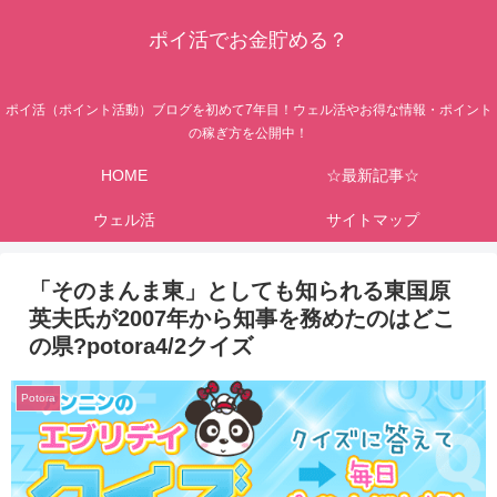
ポイ活でお金貯める？
ポイ活（ポイント活動）ブログを初めて7年目！ウェル活やお得な情報・ポイント
の稼ぎ方を公開中！
HOME
☆最新記事☆
ウェル活
サイトマップ
「そのまんま東」としても知られる東国原
英夫氏が2007年から知事を務めたのはどこ
の県?potora4/2クイズ
Potora