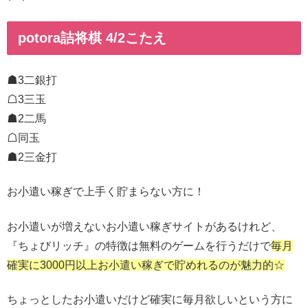
potora詰将棋 4/2こたえ
☗3二銀打
☖3三玉
☗2二馬
☖同玉
☗2三金打
お小遣い稼ぎで上手く貯まらない方に！
お小遣いが増えないお小遣い稼ぎサイトがあるけれど、
『ちょびリッチ』の特徴は無料のゲームを行うだけで
毎月
確実に3000円以上お小遣い稼ぎで貯めれるのが魅力的☆
ちょっとしたお小遣いだけど確実に毎月欲しいという方に