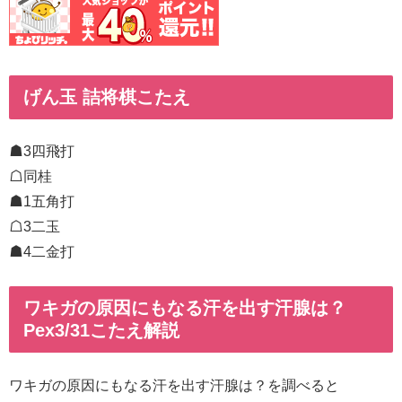
げん玉 詰将棋こたえ
☗3四飛打
☖同桂
☗1五角打
☖3二玉
☗4二金打
ワキガの原因にもなる汗を出す汗腺は？
Pex3/31こたえ解説
ワキガの原因にもなる汗を出す汗腺は？を調べると