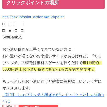
クリックポイントの場所
http://pex.jp/point_actions#clickpoint
□ □ □ □
□ ■ □ □
SoftBank光
お小遣い稼ぎが上手くできていない方に！
お小遣いが増えないお小遣いサイトがあるけれど、『ちょ
びリッチ』の特徴は無料のゲームを行うだけで
毎月確実に
3000円以上お小遣い稼ぎで貯めれるのが魅力的です☆
ちょっとしたお小遣いだけど確実に毎月欲しいという方に
オススメします。
【評判】ちょびリッチの稼ぎ方がスゴい！たった1つの理由
とは