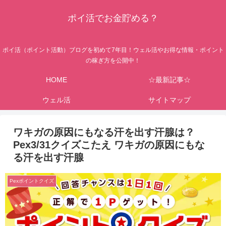
ポイ活でお金貯める？
ポイ活（ポイント活動）ブログを初めて7年目！ウェル活やお得な情報・ポイント
の稼ぎ方を公開中！
HOME
☆最新記事☆
ウェル活
サイトマップ
ワキガの原因にもなる汗を出す汗腺は？
Pex3/31クイズこたえ ワキガの原因にもな
る汗を出す汗腺
Pexポイントクイズ