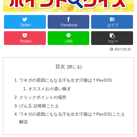
Twitter
Facebook
はてブ
Pocket
LINE
コピー
2017.03.31
目次
ワキガの原因にもなる汗を出す汗腺は？Pex3/31
オススメお小遣い稼ぎ
クリックポイントの場所
げん玉 詰将棋こたえ
ワキガの原因にもなる汗を出す汗腺は？Pex3/31こたえ
解説