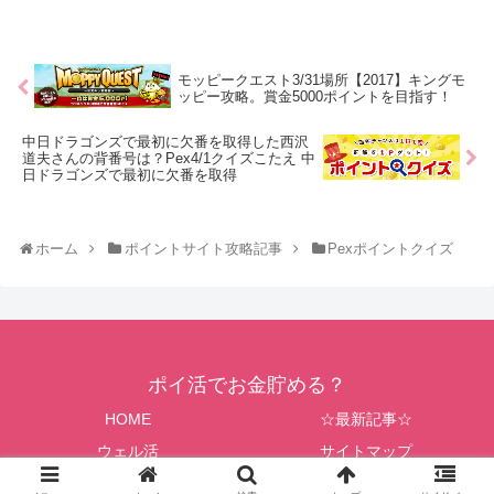
モッピークエスト3/31場所【2017】キングモ
ッピー攻略。賞金5000ポイントを目指す！
中日ドラゴンズで最初に欠番を取得した西沢
道夫さんの背番号は？Pex4/1クイズこたえ 中
日ドラゴンズで最初に欠番を取得
ホーム
ポイントサイト攻略記事
Pexポイントクイズ
ポイ活でお金貯める？
HOME
☆最新記事☆
ウェル活
サイトマップ
© 2014 ポイ活でお金貯める？.