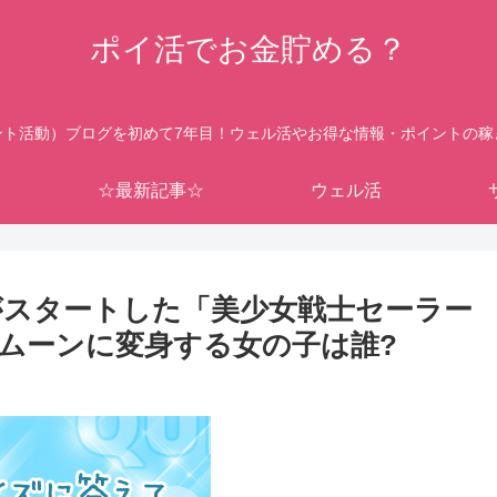
ポイ活でお金貯める？
ント活動）ブログを初めて7年目！ウェル活やお得な情報・ポイントの稼
☆最新記事☆
ウェル活
映がスタートした「美少女戦士セーラー
ムーンに変身する女の子は誰?