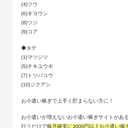
(4)ツウ
(6)ギヨウシ
(8)ツジ
(9)コア
◆タテ
(1)マツジツ
(5)チキユウギ
(7)トツパコウ
(10)ジクアシ
お小遣い稼ぎで上手く貯まらない方に！
お小遣いが増えないお小遣い稼ぎサイトがあ
行うだけで
毎月確実に3000円以上お小遣い