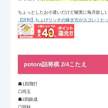
ちょっとしたお小遣いだけど確実に毎月欲し
【評判】ちょびリッチの稼ぎ方がスゴい！たっ
potora詰将棋 2/4こたえ
☗1四飛打
☖同玉
☗2四銀成
☖同桂