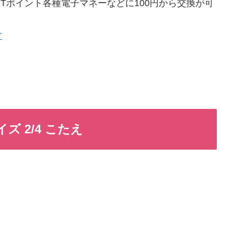
ギフトやTポイント各種電子マネーなどに100円から交換が可
方
ズ 2/4 こたえ