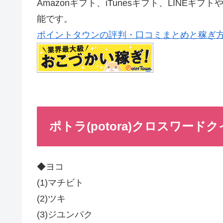
Amazonギフト、iTunesギフト、LINE
能です。
ポイントタウンの評判・口コミまとめと稼ぎ
ポトラ(potora)クロスワードクイ
◆ヨコ
(1)マチビト
(2)ツキ
(3)ジユンパク