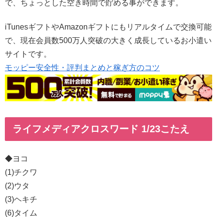
で、ちょっとした空き時間で貯める事ができます。
iTunesギフトやAmazonギフトにもリアルタイムで交換可能
で、現在会員数500万人突破の大きく成長しているお小遣い
サイトです。
モッピー安全性・評判まとめと稼ぎ方のコツ
ライフメディアクロスワード 1/23こたえ
◆ヨコ
(1)チクワ
(2)ウタ
(3)ヘキチ
(6)タイム