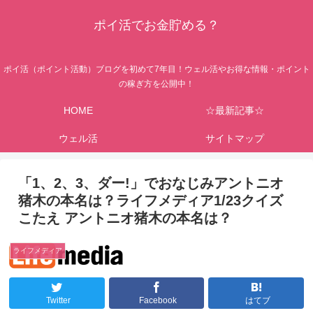
ポイ活でお金貯める？
ポイ活（ポイント活動）ブログを初めて7年目！ウェル活やお得な情報・ポイント
の稼ぎ方を公開中！
HOME
☆最新記事☆
ウェル活
サイトマップ
「1、2、3、ダー!」でおなじみアントニオ
猪木の本名は？ライフメディア1/23クイズ
こたえ アントニオ猪木の本名は？
ライフメディア
Twitter
Facebook
はてブ