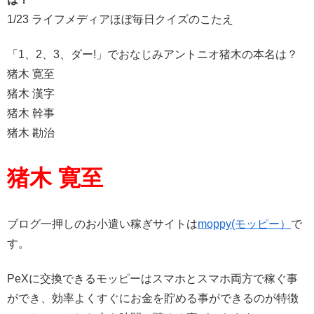
1/23 ライフメディアほぼ毎日クイズのこたえ
「1、2、3、ダー!」でおなじみアントニオ猪木の本名は？
猪木 寛至
猪木 漢字
猪木 幹事
猪木 勘治
猪木 寛至
ブログ一押しのお小遣い稼ぎサイトは
moppy(モッピー）
で
す。
PeXに交換できるモッピーはスマホとスマホ両方で稼ぐ事
ができ、効率よくすぐにお金を貯める事ができるのが特徴