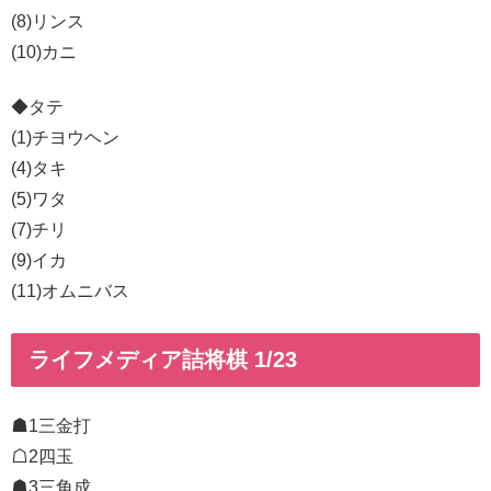
(8)リンス
(10)カニ
◆タテ
(1)チヨウヘン
(4)タキ
(5)ワタ
(7)チリ
(9)イカ
(11)オムニバス
ライフメディア詰将棋 1/23
☗1三金打
☖2四玉
☗3三角成