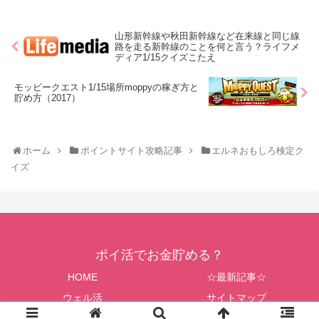
山形新幹線や秋田新幹線など在来線と同じ線
路を走る新幹線のことを何と言う？ライフメ
ディア1/15クイズこたえ
モッピークエスト1/15場所moppyの稼ぎ方と
貯め方（2017）
ホーム
ポイントサイト攻略記事
エルネおもしろ検定ク
イズ
ポイ活でお金貯める？
HOME
☆最新記事☆
ウェル活
サイトマップ