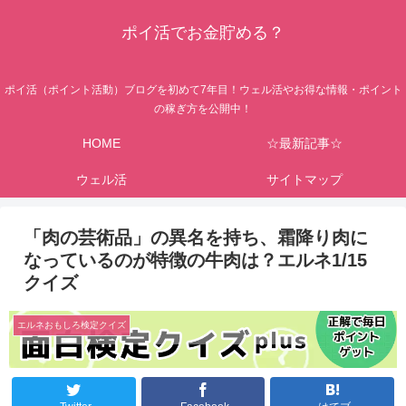
ポイ活でお金貯める？
ポイ活（ポイント活動）ブログを初めて7年目！ウェル活やお得な情報・ポイント
の稼ぎ方を公開中！
HOME
☆最新記事☆
ウェル活
サイトマップ
「肉の芸術品」の異名を持ち、霜降り肉に
なっているのが特徴の牛肉は？エルネ1/15
クイズ
エルネおもしろ検定クイズ