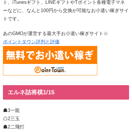
ト、iTunesギフト、LINEギフトやTポイント各種電子マネ
ーなどに、なんと100円から交換が可能なお小遣い稼ぎサイ
トです。
あのGMOが運営する最大手お小遣い稼ぎサイト☆
ポイントタウン評判と評価
エルネ詰将棋1/15
☗3一龍
☖2三玉
☗2二飛打