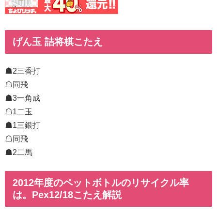
げん玉 詰将棋こたえ
☗2三香打
☖同飛
☗3一角成
☖1二玉
☗1三銀打
☖同飛
☗2二馬
2012年度のペットボトルのリサイクル率
は。Pex12/18こたえ解説