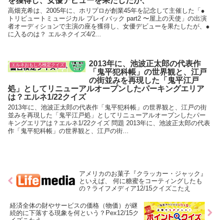
を獲得し、女優デビューを果たしたが、
高畑充希は、2005年に、ホリプロが創業45年を記念して主催した「●
トリビュートミュージカル プレイバック part2 〜屋上の天使」の出演
者オーディションで主演の座を獲得し、女優デビューを果たしたが、●
に入るのは？ エルネクイズ4/2...
2013年に、池波正太郎の代表作
エルネおもしろ検定クイズ
「鬼平犯科帳」の世界観と、江戸
の街並みを再現した「鬼平江戸
処」としてリニューアルオープンしたパーキングエリア
は？エルネ1/22クイズ
2013年に、池波正太郎の代表作「鬼平犯科帳」の世界観と、江戸の街
並みを再現した「鬼平江戸処」としてリニューアルオープンしたパー
キングエリアは？エルネ1/22クイズ 問題 2013年に、池波正太郎の代表
作「鬼平犯科帳」の世界観と、江戸の街...
アメリカのお菓子『クラッカー・ジャック』
といえば、 何に糖蜜をコーティングしたも
の？ライフメディア12/15クイズこたえ
経済全体の財やサービスの価格（物価）が継
続的に下落する現象を何という？Pex12/15ク