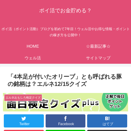
ポイ活でお金貯める？
ポイ活（ポイント活動）ブログを初めて7年目！ウェル活やお得な情報・ポイント
の稼ぎ方を公開中！
HOME
☆最新記事☆
ウェル活
サイトマップ
「4本足が付いたオリーブ」とも呼ばれる豚
の銘柄は？エルネ12/15クイズ
エルネおもしろ検定クイズ
Twitter
Facebook
はてブ