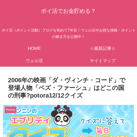
ポイ活でお金貯める？
ポイ活（ポイント活動）ブログを初めて7年目！ウェル活やお得な情報・ポイント
の稼ぎ方を公開中！
HOME
☆最新記事☆
ウェル活
サイトマップ
2006年の映画「ダ・ヴィンチ・コード」で
登場人物「ベズ・ファーシュ」はどこの国
の刑事?potora12/12クイズ
Potora