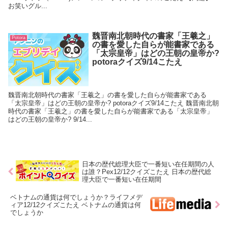
お笑いグル...
魏晋南北朝時代の書家「王羲之」
Potora
の書を愛した自らが能書家である
「太宗皇帝」はどの王朝の皇帝か?
potoraクイズ9/14こたえ
魏晋南北朝時代の書家「王羲之」の書を愛した自らが能書家である
「太宗皇帝」はどの王朝の皇帝か? potoraクイズ9/14こたえ 魏晋南北朝
時代の書家「王羲之」の書を愛した自らが能書家である「太宗皇帝」
はどの王朝の皇帝か? 9/14...
日本の歴代総理大臣で一番短い在任期間の人
は誰？Pex12/12クイズこたえ 日本の歴代総
理大臣で一番短い在任期間
ベトナムの通貨は何でしょうか？ライフメデ
ィア12/12クイズこたえ ベトナムの通貨は何
でしょうか