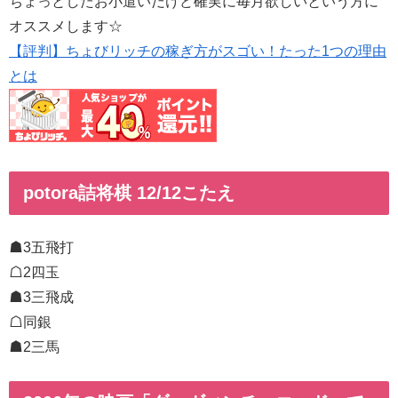
ちょっとしたお小遣いだけど確実に毎月欲しいという方に
オススメします☆
【評判】ちょびリッチの稼ぎ方がスゴい！たった1つの理由
とは
potora詰将棋 12/12こたえ
☗3五飛打
☖2四玉
☗3三飛成
☖同銀
☗2三馬