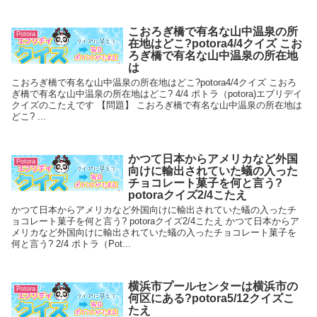
こおろぎ橋で有名な山中温泉の所
Potora
在地はどこ?potora4/4クイズ こお
ろぎ橋で有名な山中温泉の所在地
は
こおろぎ橋で有名な山中温泉の所在地はどこ?potora4/4クイズ こおろ
ぎ橋で有名な山中温泉の所在地はどこ? 4/4 ポトラ（potora)エブリデイ
クイズのこたえです 【問題】 こおろぎ橋で有名な山中温泉の所在地は
どこ? ...
かつて日本からアメリカなど外国
Potora
向けに輸出されていた蟻の入った
チョコレート菓子を何と言う?
potoraクイズ2/4こたえ
かつて日本からアメリカなど外国向けに輸出されていた蟻の入ったチ
ョコレート菓子を何と言う? potoraクイズ2/4こたえ かつて日本からア
メリカなど外国向けに輸出されていた蟻の入ったチョコレート菓子を
何と言う? 2/4 ポトラ（Pot...
横浜市プールセンターは横浜市の
Potora
何区にある?potora5/12クイズこ
たえ