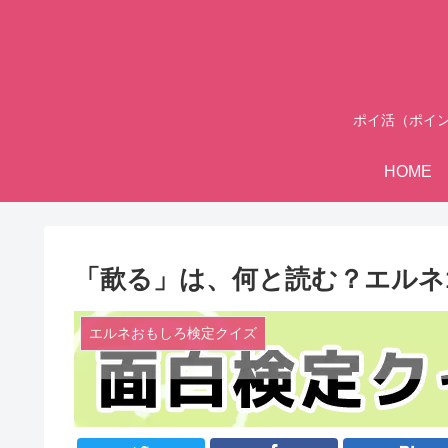
ポイ活（ポイ
HOME
「歃る」は、何と読む？エルネ1
エルネおもしろ検定クイズ