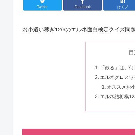
Twitter
Facebook
はてブ
お小遣い稼ぎ12/6のエルネ面白検定クイズ問
目
「歃る」は、何と
エルネクロスワー
オススメお
エルネ詰将棋12/