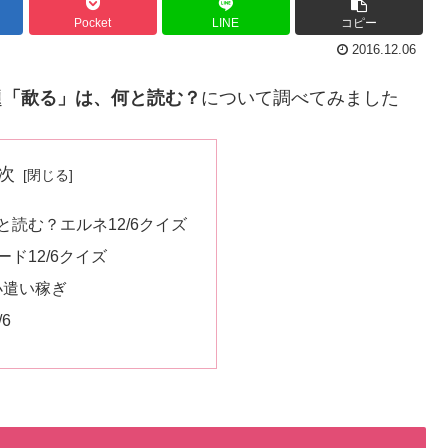
Pocket
LINE
コピー
2016.12.06
題
「歃る」は、何と読む？
について調べてみました
次
読む？エルネ12/6クイズ
ド12/6クイズ
小遣い稼ぎ
6