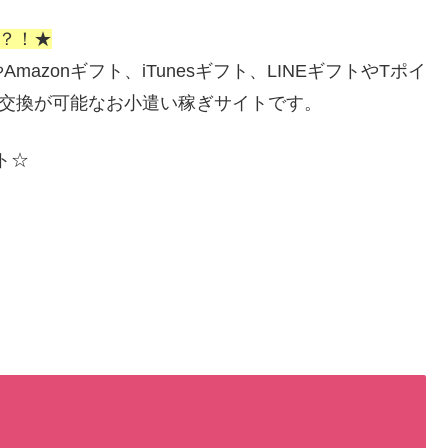
い？！★
zonギフト、iTunesギフト、LINEギフトやTポイ
ら交換が可能なお小遣い稼ぎサイトです。
ト☆