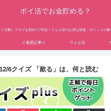
ポイ活でお金貯める？
ント活動）ブログを初めて7年目！ウェル活やお得な情報・ポイントの稼
☆最新記事☆
ウェル活
2/6クイズ 「歃る」は、何と読む