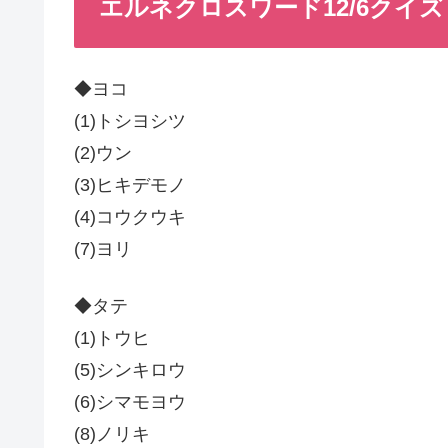
エルネクロスワード12/6クイズ
◆ヨコ
(1)トシヨシツ
(2)ウン
(3)ヒキデモノ
(4)コウクウキ
(7)ヨリ
◆タテ
(1)トウヒ
(5)シンキロウ
(6)シマモヨウ
(8)ノリキ