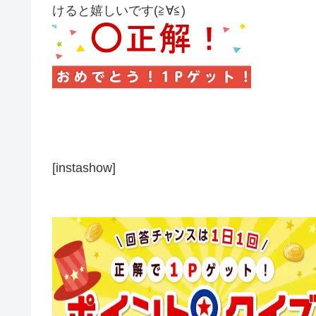
けると嬉しいです(≧∀≦)
[instashow]