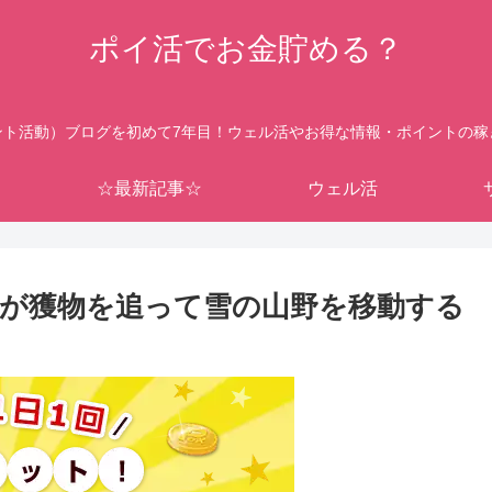
ポイ活でお金貯める？
ント活動）ブログを初めて7年目！ウェル活やお得な情報・ポイントの稼
☆最新記事☆
ウェル活
人が獲物を追って雪の山野を移動する
う