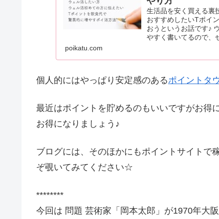
やり方
生活品を安く買える裏
おすすめしたいTポイ
おうというお話です♪
やすく書いてるので、
poikatu.com
個人的にはやっぱり安定感のある
ポイントタ
最近はポイントを貯めるのもいいですがお得
お得になりましょう♪
ブログには、そのほかにもポイントサイトで
ぞ覗いてみてください☆
********
今回は 問題 芸術家「岡本太郎」が1970年