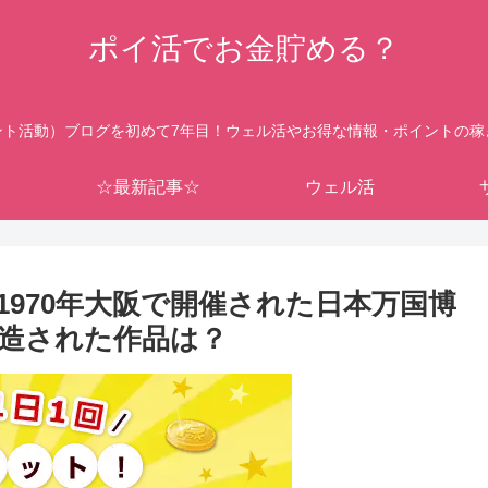
ポイ活でお金貯める？
ント活動）ブログを初めて7年目！ウェル活やお得な情報・ポイントの稼
☆最新記事☆
ウェル活
1970年大阪で開催された日本万国博
造された作品は？