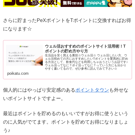
さらに貯まったPeXポイントをTポイントに交換すればお得
になります☆
ウェル活おすすめのポイントサイト活用術！T
ポイントの貯め方やり方
生活品を安く買える裏技☆ウェル活☆ ウェル活したい方、ウ
ェル活初めての方におすすめしたいTポイントを驚異的に貯め
る方法として、飲食代などを利用しちゃおうというお話です♪
ウェル活ってなに？ポイ活ってなに？っていう方にも分かり
やすく書いてるので、ぜひ参考に読んでみて下さい☆
poikatu.com
個人的にはやっぱり安定感のある
ポイントタウン
も外せな
いポイントサイトですよー。
最近はポイントを貯めるのもいいですがお得に使うという
のに人気がでてます。ポイントを貯めてお得になりましょ
う♪