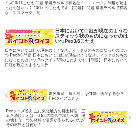
イズ10/17こたえ 問題 環境ラベルで有名な「エコマーク」制度が始ま
ったのはいつ？ 10/17 のこたえです 【問題】 問題 環境ラベルで有名
な「エコマーク」制...
日本において口紅が現在のような
Pexポイントクイズ
スティック状のものになったのは
いつPex3/6こたえ
日本において口紅が現在のようなスティック状のものになったのはい
つ Pex3/6 問題 日本において口紅が現在のようなスティック状のもの
になったのはいつ Pexクイズ3/6のこたえです 【問題】 日本において
口紅が現在のようなステ...
世界遺産「屋久島」は何県に所在するか？
Pexクイズこたえ
Pexクイズ答え 主に東北地方の郷土料理「三
五八漬け」とは、3:5:8の割合で塩と米麹、そ
の他もう一つの材料で漬床が作られるのだが
その材料とは何か？