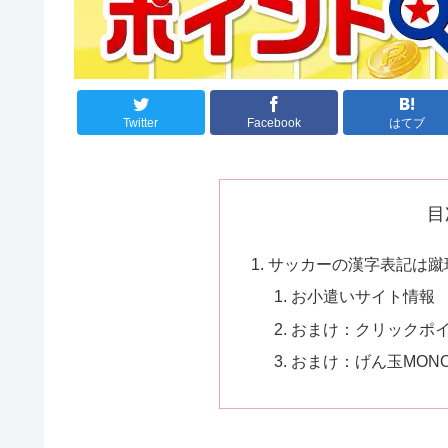
Twitter
Facebook
はてブ
目
サッカーの漢字表記は蹴球
お小遣いサイト情報
おまけ：クリックポ
おまけ：げん玉MONOW 