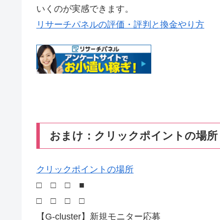
いくのが実感できます。
リサーチパネルの評価・評判と換金やり方
おまけ：クリックポイントの場所
クリックポイントの場所
□ □ □ ■
□ □ □ □
【G-cluster】新規モニター応募