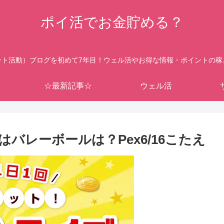
ポイ活でお金貯める？
ント活動）ブログを初めて7年目！ウェル活やお得な情報・ポイントの稼
☆最新記事☆
ウェル活
バレーボールは？Pex6/16こたえ