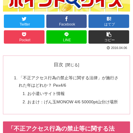
Twitter
Facebook
はてブ
Pocket
LINE
コピー
2016.04.06
目次
「不正アクセス行為の禁止等に関する法律」が施行さ
れた年はどれか？ Pex4/6
お小遣いサイト情報
おまけ：げん玉MONOW 4/6 50000pt山分け場所
「不正アクセス行為の禁止等に関する法