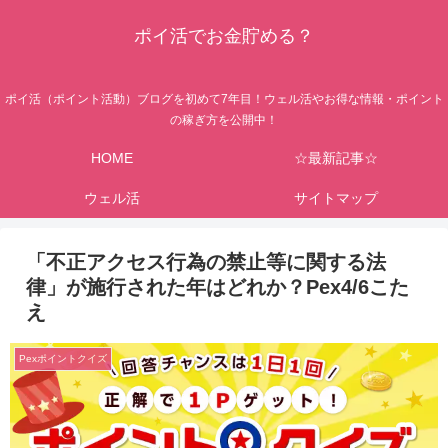
ポイ活でお金貯める？
ポイ活（ポイント活動）ブログを初めて7年目！ウェル活やお得な情報・ポイント
の稼ぎ方を公開中！
HOME
☆最新記事☆
ウェル活
サイトマップ
「不正アクセス行為の禁止等に関する法
律」が施行された年はどれか？Pex4/6こた
え
Pexポイントクイズ