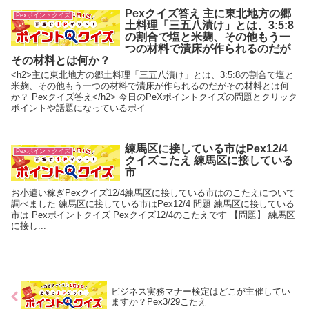
Pexクイズ答え 主に東北地方の郷
Pexポイントクイズ
土料理「三五八漬け」とは、3:5:8
の割合で塩と米麹、その他もう一
つの材料で漬床が作られるのだが
その材料とは何か？
<h2>主に東北地方の郷土料理「三五八漬け」とは、3:5:8の割合で塩と
米麹、その他もう一つの材料で漬床が作られるのだがその材料とは何
か？ Pexクイズ答え</h2> 今日のPeXポイントクイズの問題とクリック
ポイントや話題になっているポイ
練馬区に接している市はPex12/4
Pexポイントクイズ
クイズこたえ 練馬区に接している
市
お小遣い稼ぎPexクイズ12/4練馬区に接している市はのこたえについて
調べました 練馬区に接している市はPex12/4 問題 練馬区に接している
市は Pexポイントクイズ Pexクイズ12/4のこたえです 【問題】 練馬区
に接し...
ビジネス実務マナー検定はどこが主催してい
ますか？Pex3/29こたえ