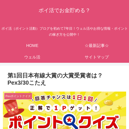
ポイ活でお金貯める？
ポイ活（ポイント活動）ブログを初めて7年目！ウェル活やお得な情報・ポイント
の稼ぎ方を公開中！
HOME
☆最新記事☆
ウェル活
サイトマップ
第1回日本有線大賞の大賞受賞者は？
Pex3/30こたえ
Pexポイントクイズ