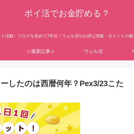
ポイ活でお金貯める？
ント活動）ブログを初めて7年目！ウェル活やお得な情報・ポイントの稼
☆最新記事☆
ウェル活
したのは西暦何年？Pex3/23こた