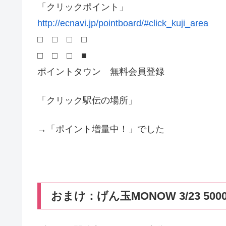
「クリックポイント」
http://ecnavi.jp/pointboard/#click_kuji_area
□ □ □ □
□ □ □ ■
ポイントタウン 無料会員登録
「クリック駅伝の場所」
→「ポイント増量中！」でした
おまけ：げん玉MONOW 3/23 500