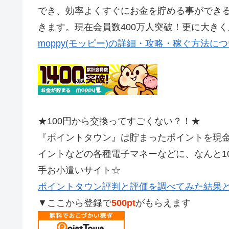
でき、効率よくすぐにお金を貯める事ができ
きます。現在会員数400万人突破！更に大き
moppy(モッピー)の詳細・攻略・稼ぐ方法に
★100円から交換ってすごくない？！★
『ポイントタウン』は貯まったポイントを現金やAm
イントなどの各種電子マネーなどに、なんと1
手お小遣いサイト☆
ポイントタウン評判と評価を調べてみた結果
▼ここから登録で
500pt
がもらえます