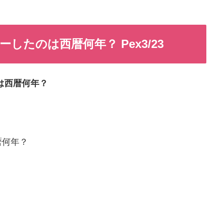
たのは西暦何年？ Pex3/23
は西暦何年？
暦何年？