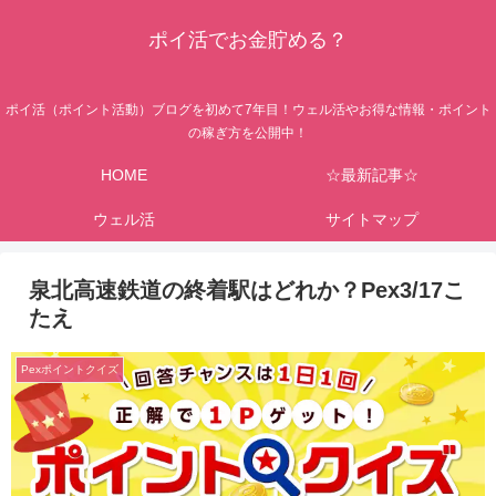
ポイ活でお金貯める？
ポイ活（ポイント活動）ブログを初めて7年目！ウェル活やお得な情報・ポイント
の稼ぎ方を公開中！
HOME
☆最新記事☆
ウェル活
サイトマップ
泉北高速鉄道の終着駅はどれか？Pex3/17こ
たえ
Pexポイントクイズ