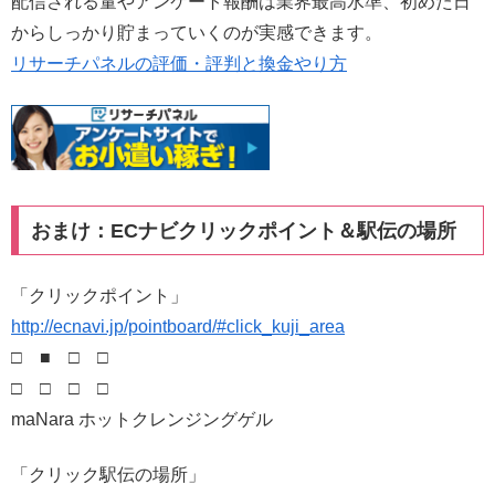
配信される量やアンケート報酬は業界最高水準、初めた日
からしっかり貯まっていくのが実感できます。
リサーチパネルの評価・評判と換金やり方
おまけ：ECナビクリックポイント＆駅伝の場所
「クリックポイント」
http://ecnavi.jp/pointboard/#click_kuji_area
□ ■ □ □
□ □ □ □
maNara ホットクレンジングゲル
「クリック駅伝の場所」