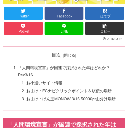
Twitter
Facebook
はてブ
Pocket
LINE
コピー
2016.03.16
目次
「人間環境宣言」が国連で採択された年はどれか？
Pex3/16
お小遣いサイト情報
おまけ：ECナビクリックポイント＆駅伝の場所
おまけ：げん玉MONOW 3/16 50000pt山分け場所
「人間環境宣言」が国連で採択された年は