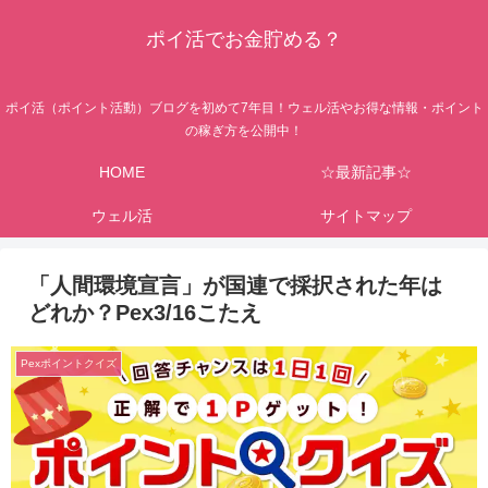
ポイ活でお金貯める？
ポイ活（ポイント活動）ブログを初めて7年目！ウェル活やお得な情報・ポイント
の稼ぎ方を公開中！
HOME
☆最新記事☆
ウェル活
サイトマップ
「人間環境宣言」が国連で採択された年は
どれか？Pex3/16こたえ
Pexポイントクイズ