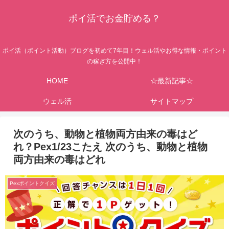
ポイ活でお金貯める？
ポイ活（ポイント活動）ブログを初めて7年目！ウェル活やお得な情報・ポイント
の稼ぎ方を公開中！
HOME
☆最新記事☆
ウェル活
サイトマップ
次のうち、動物と植物両方由来の毒はど
れ？Pex1/23こたえ 次のうち、動物と植物
両方由来の毒はどれ
Pexポイントクイズ