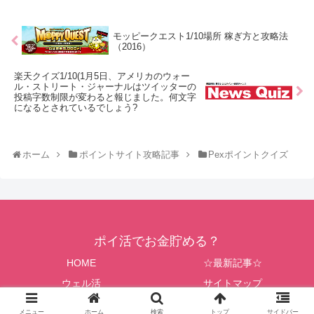
モッピークエスト1/10場所 稼ぎ方と攻略法
（2016）
楽天クイズ1/10(1月5日、アメリカのウォー
ル・ストリート・ジャーナルはツイッターの
投稿字数制限が変わると報じました。何文字
になるとされているでしょう?
ホーム
ポイントサイト攻略記事
Pexポイントクイズ
ポイ活でお金貯める？
HOME
☆最新記事☆
ウェル活
サイトマップ
© 2014 ポイ活でお金貯める？.
メニュー
ホーム
検索
トップ
サイドバー