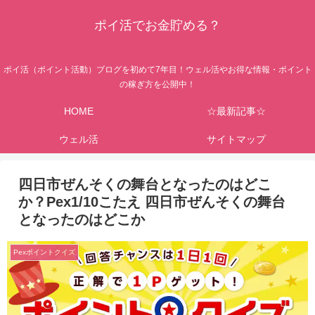
ポイ活でお金貯める？
ポイ活（ポイント活動）ブログを初めて7年目！ウェル活やお得な情報・ポイント
の稼ぎ方を公開中！
HOME
☆最新記事☆
ウェル活
サイトマップ
四日市ぜんそくの舞台となったのはどこ
か？Pex1/10こたえ 四日市ぜんそくの舞台
となったのはどこか
Pexポイントクイズ