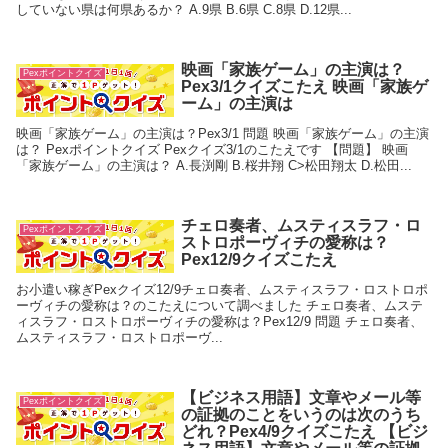
していない県は何県あるか？ A.9県 B.6県 C.8県 D.12県...
映画「家族ゲーム」の主演は？
Pexポイントクイズ
Pex3/1クイズこたえ 映画「家族ゲ
ーム」の主演は
映画「家族ゲーム」の主演は？Pex3/1 問題 映画「家族ゲーム」の主演
は？ Pexポイントクイズ Pexクイズ3/1のこたえです 【問題】 映画
「家族ゲーム」の主演は？ A.長渕剛 B.桜井翔 C>松田翔太 D.松田...
チェロ奏者、ムスティスラフ・ロ
Pexポイントクイズ
ストロポーヴィチの愛称は？
Pex12/9クイズこたえ
お小遣い稼ぎPexクイズ12/9チェロ奏者、ムスティスラフ・ロストロポ
ーヴィチの愛称は？のこたえについて調べました チェロ奏者、ムステ
ィスラフ・ロストロポーヴィチの愛称は？Pex12/9 問題 チェロ奏者、
ムスティスラフ・ロストロポーヴ...
【ビジネス用語】文章やメール等
Pexポイントクイズ
の証拠のことをいうのは次のうち
どれ？Pex4/9クイズこたえ 【ビジ