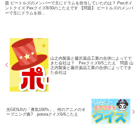
題 ビートルズのメンバーで主にドラムを担当していたのは？ Pexポイ
ントクイズ Pexクイズ8/30のこたえです 【問題】 ビートルズのメンバ
ーで主にドラムを担...
山之内製薬と藤沢薬品工業の合併によってで
きた会社は？ Pexクイズ6/5こたえ 問題 山
之内製薬と藤沢薬品工業の合併によってでき
た会社は
光GENJIの「勇気100%」、何のアニメのオ
ープニング曲? potoraクイズ6/6こたえ