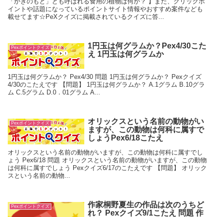
「かきのもと」とも呼ばれる食用の植物は何か？ 】また、クリックポ
イントや話題になっているポイントサイト情報やおすすめ案件なども
載せてます☆PeXクイズに掲載されているクイズに答...
1円玉は何グラムか？Pex4/30こた
Pexポイントクイズ
え 1円玉は何グラムか
1円玉は何グラムか？ Pex4/30 問題 1円玉は何グラムか？ Pexクイズ
4/30のこたえです 【問題】 1円玉は何グラムか？ A.1グラム B.10グラ
ム C.5グラム D.0．01グラム A...
オリックスという名前の動物がい
Pexポイントクイズ
ますが、この動物は何科に属すで
しょうPex6/18こたえ
オリックスという名前の動物がいますが、この動物は何科に属すでし
ょう Pex6/18 問題 オリックスという名前の動物がいますが、この動物
は何科に属すでしょう Pexクイズ6/17のこたえです 【問題】 オリック
スという名前の動物...
作家桐野夏生の作品は次のうちど
Pexポイントクイズ
れ？ Pexクイズ9/1こたえ 問題 作