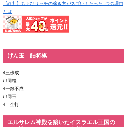
【評判】ちょびリッチの稼ぎ方がスゴい！たった1つの理由
とは
げん玉 詰将棋
4三歩成
☖同桂
4一銀不成
☖同玉
4二金打
エルサレム神殿を築いたイスラエル王国の