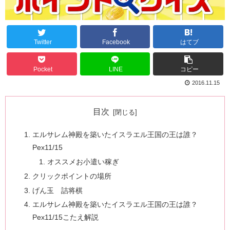
Twitter
Facebook
はてブ
Pocket
LINE
コピー
2016.11.15
目次
エルサレム神殿を築いたイスラエル王国の王は誰？
Pex11/15
オススメお小遣い稼ぎ
クリックポイントの場所
げん玉 詰将棋
エルサレム神殿を築いたイスラエル王国の王は誰？
Pex11/15こたえ解説