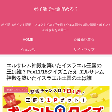
ポイ活でお金貯める？
ポイ活（ポイント活動）ブログを初めて7年目！ウェル活やお得な情報・ポイント
の稼ぎ方を公開中！
HOME
☆最新記事☆
ウェル活
サイトマップ
エルサレム神殿を築いたイスラエル王国の
王は誰？Pex11/15クイズこたえ エルサレム
神殿を築いたイスラエル王国の王は誰
Pexポイントクイズ