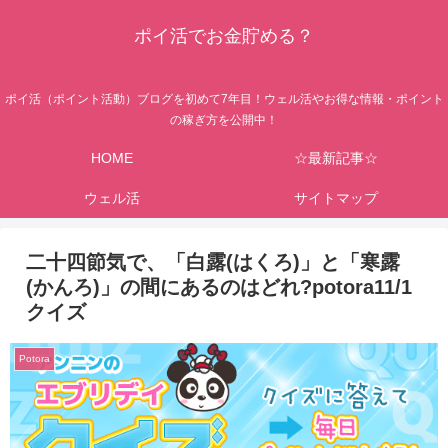
ポイ活でお金貯める？
ポイ活（ポイント活動）ブログを初めて7年目！ウェル活やお得な情報・ポイント
の稼ぎ方を公開中！
HOME
☆最新記事☆
ウェル活
サイトマップ
二十四節気で、「白露(はくろ)」と「寒露
(かんろ)」の間にあるのはどれ?potora11/1
クイズ
Potora