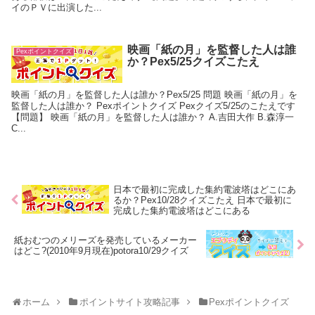
イのＰＶに出演した...
映画「紙の月」を監督した人は誰
Pexポイントクイズ
か？Pex5/25クイズこたえ
映画「紙の月」を監督した人は誰か？Pex5/25 問題 映画「紙の月」を
監督した人は誰か？ Pexポイントクイズ Pexクイズ5/25のこたえです
【問題】 映画「紙の月」を監督した人は誰か？ A.吉田大作 B.森淳一
C...
日本で最初に完成した集約電波塔はどこにあ
るか？Pex10/28クイズこたえ 日本で最初に
完成した集約電波塔はどこにある
紙おむつのメリーズを発売しているメーカー
はどこ?(2010年9月現在)potora10/29クイズ
ホーム
ポイントサイト攻略記事
Pexポイントクイズ