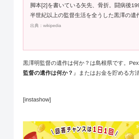
脚本[2]を書いている矢先、骨折。闘病後1
半世紀以上の監督生活を全うした黒澤の遺
出典：wikipedia
黒澤明監督の遺作は何か？は島根県です。Pe
監督の遺作は何か？
』またはお金を貯める方
[instashow]