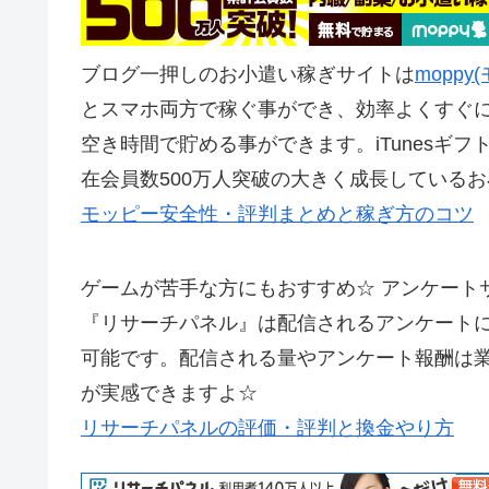
ブログ一押しのお小遣い稼ぎサイトは
mopp
とスマホ両方で稼ぐ事ができ、効率よくすぐ
空き時間で貯める事ができます。iTunesギフ
在会員数500万人突破の大きく成長している
モッピー安全性・評判まとめと稼ぎ方のコツ
ゲームが苦手な方にもおすすめ☆ アンケート
『リサーチパネル』は配信されるアンケートに
可能です。配信される量やアンケート報酬は
が実感できますよ☆
リサーチパネルの評価・評判と換金やり方