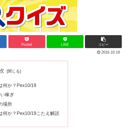
Pocket
LINE
コピー
2016.10.19
次
か？Pex10/19
遣い稼ぎ
の場所
何か？Pex10/19こたえ解説