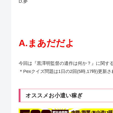
D.夢
A.まあだだよ
今回は『黒澤明監督の遺作は何か？』に関す
＊Pexクイズ問題は1日の2回(5時,17時)更新
オススメお小遣い稼ぎ