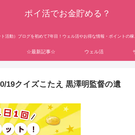
ポイ活でお金貯める？
ント活動）ブログを初めて7年目！ウェル活やお得な情報・ポイントの稼
☆最新記事☆
ウェル活
0/19クイズこたえ 黒澤明監督の遺