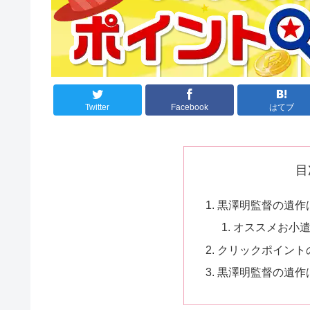
Twitter
Facebook
はてブ
目
黒澤明監督の遺作は何
オススメお小
クリックポイント
黒澤明監督の遺作は