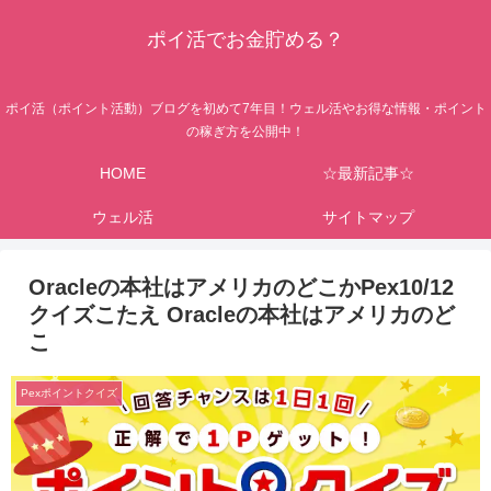
ポイ活でお金貯める？
ポイ活（ポイント活動）ブログを初めて7年目！ウェル活やお得な情報・ポイント
の稼ぎ方を公開中！
HOME
☆最新記事☆
ウェル活
サイトマップ
Oracleの本社はアメリカのどこかPex10/12
クイズこたえ Oracleの本社はアメリカのど
こ
Pexポイントクイズ