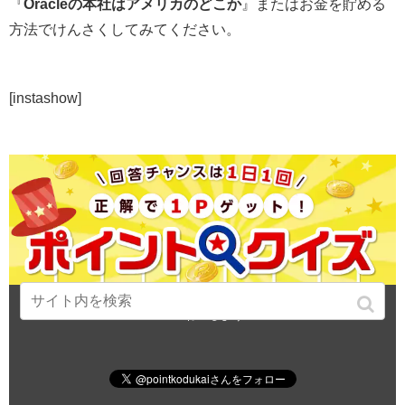
『
Oracleの本社はアメリカのどこか
』またはお金を貯める
方法でけんさくしてみてください。
[instashow]
この記事が気に入ったら
いいね！しよう