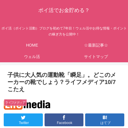
ポイ活でお金貯める？
ポイ活（ポイント活動）ブログを初めて7年目！ウェル活やお得な情報・ポイント
の稼ぎ方を公開中！
HOME
☆最新記事☆
ウェル活
サイトマップ
子供に大人気の運動靴「瞬足」。どこのメ
ーカーの靴でしょう？ライフメディア10/7
こたえ
ライフメディア
Twitter
Facebook
はてブ