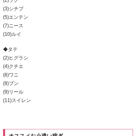
(2)ラク
(3)シチブ
(5)エンテン
(7)ニース
(10)ルイ
◆タテ
(2)ヒグラシ
(4)クチエ
(6)ワニ
(8)ブン
(9)リール
(11)スイレン