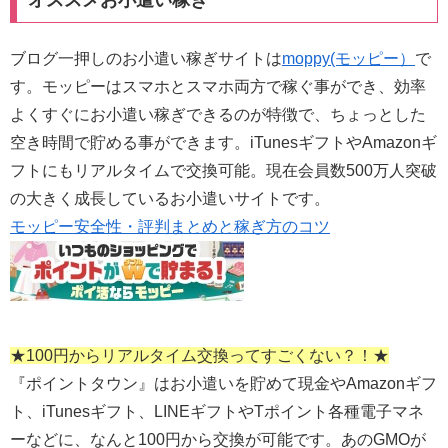
オススメお小遣い稼ぎ
ブログ一押しのお小遣い稼ぎサイトは
moppy(モッピー）
で
す。モッピーはスマホとスマホ両方で稼ぐ事ができ、効率
よくすぐにお小遣い稼ぎできるのが特徴で、ちょっとした
空き時間で貯める事ができます。iTunesギフトやAmazonギ
フトにもリアルタイムで交換可能。現在会員数500万人突破
の大きく成長しているお小遣いサイトです。
モッピー安全性・評判まとめと稼ぎ方のコツ
★100円からリアルタイム交換ってすごくない？！★
『ポイントタウン』はお小遣いを貯めて現金やAmazonギフ
ト、iTunesギフト、LINEギフトやTポイント各種電子マネ
ーなどに、なんと100円から交換が可能です。あのGMOが