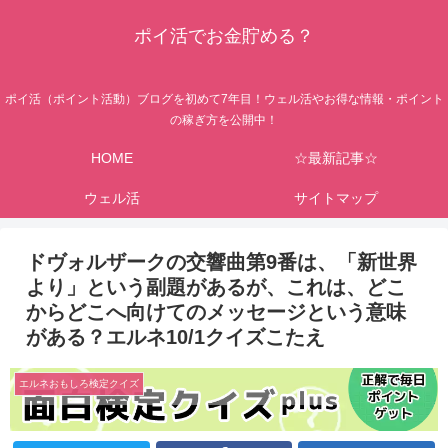
ポイ活でお金貯める？
ポイ活（ポイント活動）ブログを初めて7年目！ウェル活やお得な情報・ポイント
の稼ぎ方を公開中！
HOME
☆最新記事☆
ウェル活
サイトマップ
ドヴォルザークの交響曲第9番は、「新世界
より」という副題があるが、これは、どこ
からどこへ向けてのメッセージという意味
がある？エルネ10/1クイズこたえ
エルネおもしろ検定クイズ