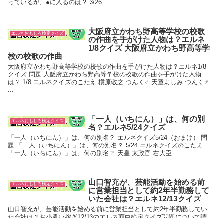
っているが、●に入るのは？ 3/26 ...
大阪府立かわち野高等学校の校歌
エルネおもしろ検定クイズ
の作曲を手がけた人物は？エルネ
1/8クイズ 大阪府立かわち野高等学
校の校歌の作曲
大阪府立かわち野高等学校の校歌の作曲を手がけた人物は？エルネ1/8
クイズ 問題 大阪府立かわち野高等学校の校歌の作曲を手がけた人物
は？ 1/8 エルネクイズのこたえ 槇原敬之 つんく♂ 天童よしみ つんく♂
...
「一人（いちにん）」は、何の別
エルネおもしろ検定クイズ
名？エルネ5/24クイズ
「一人（いちにん）」は、何の別名？ エルネクイズ5/24（おまけ） 問
題 「一人（いちにん）」は、何の別名？ 5/24 エルネクイズのこたえ
「一人（いちにん）」は、何の別名？ 天皇 太政官 右大臣 ...
山口智充が、芸能活動を始める前
エルネおもしろ検定クイズ
に営業担当として約2年半勤務して
いた会社は？エルネ12/13クイズ
山口智充が、芸能活動を始める前に営業担当として約2年半勤務してい
た会社は？お小遣い稼ぎ12/13のエルネ面白検定クイズ問題について調